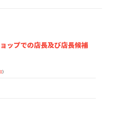
ショップでの店長及び店長候補
図
）